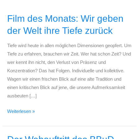
Film
des
Film des Monats: Wir geben
Monats:
Wir
der Welt ihre Tiefe zurück
geben
der
Tiefe wird heute in allen möglichen Dimensionen geopfert. Um
Welt
Tiefe zu erfahren, brauchen wir Zeit. Wer hat schon Zeit? Und
ihre
wer kennt ihn nicht, den Verlust von Präsenz und
Tiefe
Konzentration? Das hat Folgen. Individuelle und kollektive.
zurück
Wagen wir einen frischen Blick auf eine alte Tradition und
einen kritischen Blick auf jene, die unsere Aufmerksamkeit
ausbeuten […]
Weiterlesen »
Der