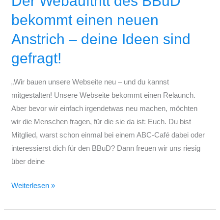
Der Webauftritt des BBuD
Webauftritt
bekommt einen neuen
des
Anstrich – deine Ideen sind
BBuD
bekommt
gefragt!
einen
neuen
„Wir bauen unsere Webseite neu – und du kannst
Anstrich
mitgestalten! Unsere Webseite bekommt einen Relaunch.
–
Aber bevor wir einfach irgendetwas neu machen, möchten
deine
wir die Menschen fragen, für die sie da ist: Euch. Du bist
Ideen
Mitglied, warst schon einmal bei einem ABC-Café dabei oder
sind
interessierst dich für den BBuD? Dann freuen wir uns riesig
gefragt!
über deine
Weiterlesen »