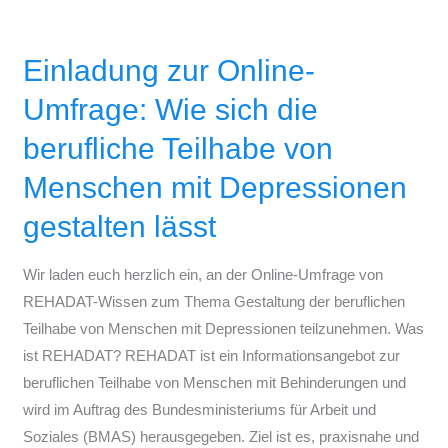
Einladung
zur
Einladung zur Online-
Online-
Umfrage:
Umfrage: Wie sich die
Wie
berufliche Teilhabe von
sich
die
Menschen mit Depressionen
berufliche
gestalten lässt
Teilhabe
von
Wir laden euch herzlich ein, an der Online-Umfrage von
Menschen
REHADAT-Wissen zum Thema Gestaltung der beruflichen
mit
Teilhabe von Menschen mit Depressionen teilzunehmen. Was
Depressionen
ist REHADAT? REHADAT ist ein Informationsangebot zur
gestalten
beruflichen Teilhabe von Menschen mit Behinderungen und
lässt
wird im Auftrag des Bundesministeriums für Arbeit und
Soziales (BMAS) herausgegeben. Ziel ist es, praxisnahe und