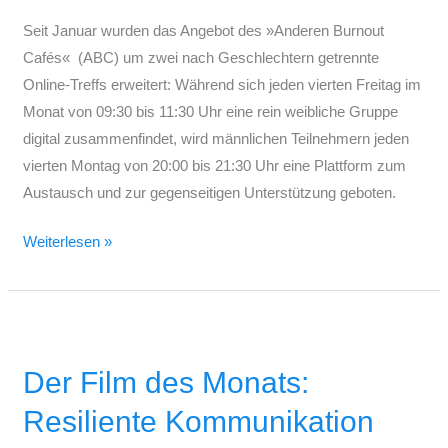
geschlechtsspezifischer
Selbsthilfe-
Seit Januar wurden das Angebot des »Anderen Burnout
und
Cafés« (ABC) um zwei nach Geschlechtern getrennte
Therapieangebote
Online-Treffs erweitert: Während sich jeden vierten Freitag im
Monat von 09:30 bis 11:30 Uhr eine rein weibliche Gruppe
digital zusammenfindet, wird männlichen Teilnehmern jeden
vierten Montag von 20:00 bis 21:30 Uhr eine Plattform zum
Austausch und zur gegenseitigen Unterstützung geboten.
Weiterlesen »
Der
Film
Der Film des Monats:
des
Monats:
Resiliente Kommunikation
Resiliente