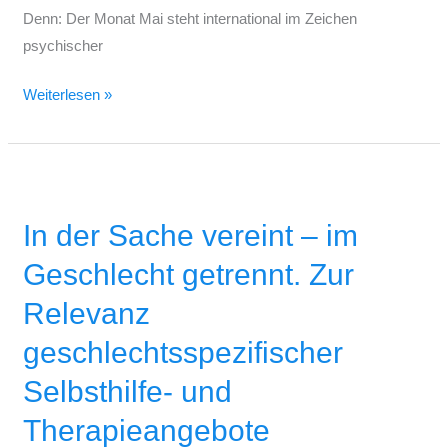
Denn: Der Monat Mai steht international im Zeichen
psychischer
Weiterlesen »
In
der
In der Sache vereint – im
Sache
vereint
Geschlecht getrennt. Zur
–
Relevanz
im
Geschlecht
geschlechtsspezifischer
getrennt.
Selbsthilfe- und
Zur
Relevanz
Therapieangebote