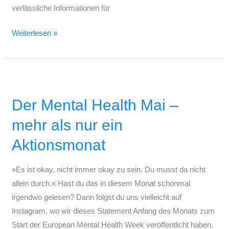
verlässliche Informationen für
Weiterlesen »
Der
Mental
Der Mental Health Mai –
Health
Mai
mehr als nur ein
–
Aktionsmonat
mehr
als
»Es ist okay, nicht immer okay zu sein. Du musst da nicht
nur
allein durch.« Hast du das in diesem Monat schonmal
ein
irgendwo gelesen? Dann folgst du uns vielleicht auf
Aktionsmonat
Instagram, wo wir dieses Statement Anfang des Monats zum
Start der European Mental Health Week veröffentlicht haben.