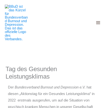
Decrease
Reset
Zum
Increase
font
font
Inhalt
size.
font
size.
springen
size.
Tag des Gesunden
Leistungsklimas
Der
Bundesverband Burnout und Depression e.V.
hat
diesen „Aktionstag für ein Gesundes Leistungsklima“ in
2022 erstmals ausgerufen, um auf die Situation von
psychisch kranken Menschen in unserer Gesellschaft