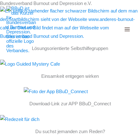
Bundesverband Burnout und Depression e.V.
Decrease
Reset
Zum
Increase
font
font
Inhalt
size.
font
size.
springen
size.
Lösungsorientierte Selbsthilfegruppen
Einsamkeit entgegen wirken
Download-Link zur APP BBuD_Connect
Du suchst jemanden zum Reden?