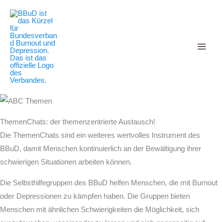
Decrease
Reset
Zum
Increase
font
font
Inhalt
size.
font
size.
springen
size.
ThemenChats: der themenzentrierte Austausch!
Die ThemenChats sind ein weiteres wertvolles Instrument des
BBuD, damit Menschen kontinuierlich an der Bewältigung ihrer
schwierigen Situationen arbeiten können.
Die Selbsthilfegruppen des BBuD helfen Menschen, die mit Burnout
oder Depressionen zu kämpfen haben. Die Gruppen bieten
Menschen mit ähnlichen Schwierigkeiten die Möglichkeit, sich