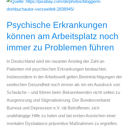
Psychische
Erkrankungen
können
Psychische Erkrankungen
am
Arbeitsplatz
können am Arbeitsplatz noch
noch
immer zu Problemen führen
immer
zu
In Deutschland wird ein rasanter Anstieg der Zahl an
Problemen
Patienten mit psychischen Erkrankungen beobachtet.
führen
Insbesondere in der Arbeitswelt gelten Beeinträchtigungen der
seelischen Gesundheit noch immer als ein ein Ausdruck von
Schwäche – und führen beim Bekanntwerden nicht selten zu
Ausgrenzung und Stigmatisierung. Der Bundesverband
Burnout und Depression e.V. rät Betroffenen, sich
unabhängige Hilfe zu holen und bei ersten Anzeichen einer
mentalen Dysbalance präventive Maßnahmen zu ergreifen.