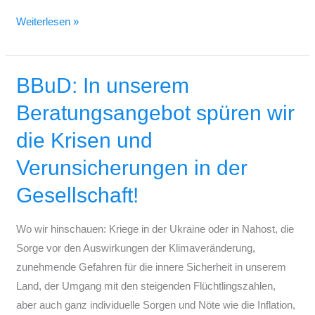
Weiterlesen »
BBuD: In unserem
BBuD:
In
Beratungsangebot spüren wir
unserem
die Krisen und
Beratungsangebot
spüren
Verunsicherungen in der
wir
Gesellschaft!
die
Krisen
Wo wir hinschauen: Kriege in der Ukraine oder in Nahost, die
und
Sorge vor den Auswirkungen der Klimaveränderung,
Verunsicherungen
zunehmende Gefahren für die innere Sicherheit in unserem
in
Land, der Umgang mit den steigenden Flüchtlingszahlen,
der
aber auch ganz individuelle Sorgen und Nöte wie die Inflation,
Gesellschaft!