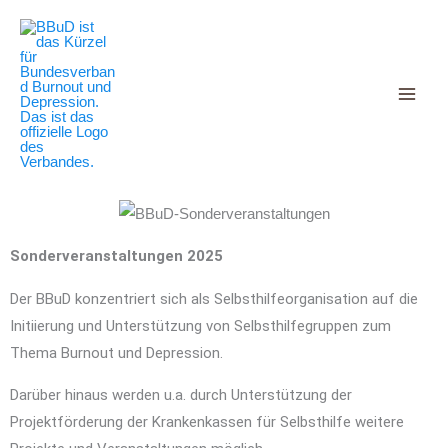
Decrease
Reset
Zum
Increase
font
font
Inhalt
size.
font
size.
springen
size.
Sonderveranstaltungen 2025
Der BBuD konzentriert sich als Selbsthilfeorganisation auf die
Initiierung und Unterstützung von Selbsthilfegruppen zum
Thema Burnout und Depression.
Darüber hinaus werden u.a. durch Unterstützung der
Projektförderung der Krankenkassen für Selbsthilfe weitere