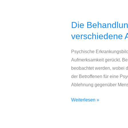
Die Behandlun
Die
Behandlung
verschiedene 
der
Angst
Psychische Erkrankungsbilde
und
Aufmerksamkeit gerückt. Be
Depression
beobachtet werden, wobei di
kennt
der Betroffenen für eine Ps
viele
Ablehnung gegenüber Mensc
verschiedene
Ansätze
Weiterlesen »