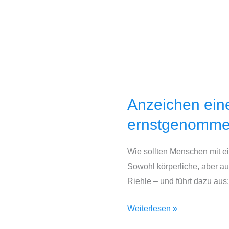
Gesellschaft!
Anzeichen
einer
Anzeichen eine
psychischen
Erkrankung
ernstgenomme
sollten
frühzeitig
Wie sollten Menschen mit e
ernstgenommen
Sowohl körperliche, aber a
werden!
Riehle – und führt dazu aus
Weiterlesen »