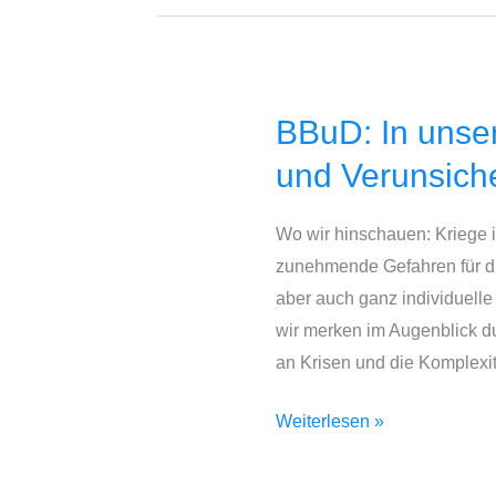
BBuD: In unse
BBuD:
In
und Verunsiche
unserem
Beratungsangebot
Wo wir hinschauen: Kriege 
spüren
zunehmende Gefahren für di
wir
aber auch ganz individuelle
die
wir merken im Augenblick du
Krisen
an Krisen und die Komplexi
und
Verunsicherungen
Weiterlesen »
in
der