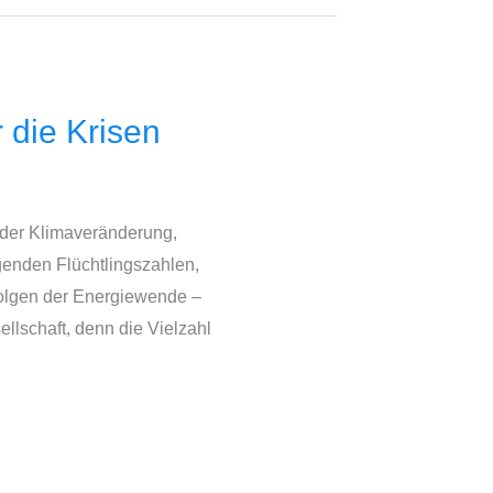
 die Krisen
 der Klimaveränderung,
genden Flüchtlingszahlen,
 Folgen der Energiewende –
llschaft, denn die Vielzahl