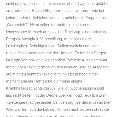
nicht ungewöhnlich sei, mit einer solchen Diagnose zunächst
zu „fremdeln“: „Es ist völlig normal, dass wir uns – wie bei
jedem anderen Schicksal auch – zunächst die Frage stellen:
‚Warum ich?‘. Nicht selten erkrankt ein zuvor noch
lebensfroher Mensch an sozialem Rückzug, einer Isolation,
Perspektivlosigkeit, Verzweiflung, Antriebslosigkeit,
Lustlosigkeit, Schuldgefühlen, Selbstzweifeln und einer
rückläufigen Interaktion mit der Umwelt. Es kreisen Sorgen
im Kopf: Wie soll ich alles schaffen? Welche Aussichten hat
mein Leben? Wie vermag ich den riesigen Berg an Aufgaben
auf mich zu nehmen? Welcher Sinn steckt noch hinter
meinem Dasein? Ich blicke auf meine eigene
Krankheitsgeschichte zurück, wie ich wochenlang im Bett
lag, nicht selten mit der Decke über den Kopf, lediglich zum
Toilettengang aufgestanden bin, versorgt werden musste. Die
Welt war für mich dunkel, der Kontakt nach außen schreckte
mich. Weinen konnte ich nicht, auch wenn ich es dringend