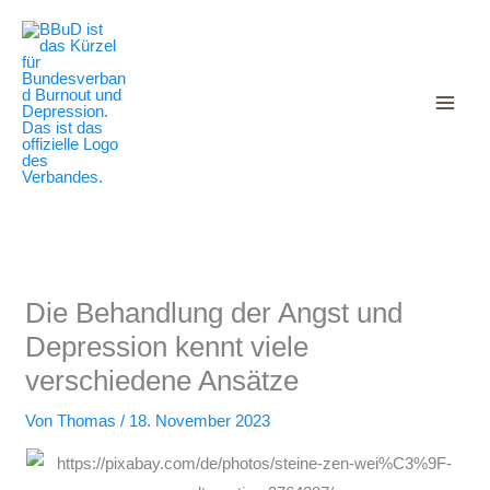
Decrease
Reset
Zum
Increase
font
font
Inhalt
size.
font
size.
springen
size.
Die Behandlung der Angst und
Depression kennt viele
verschiedene Ansätze
Von
Thomas
/
18. November 2023