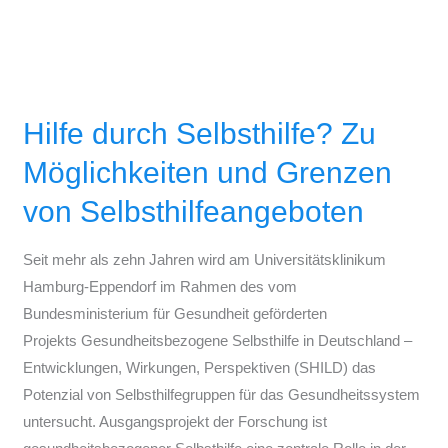
Hilfe
durch
Hilfe durch Selbsthilfe? Zu
Selbsthilfe?
Zu
Möglichkeiten und Grenzen
Möglichkeiten
von Selbsthilfeangeboten
und
Grenzen
Seit mehr als zehn Jahren wird am Universitätsklinikum
von
Hamburg-Eppendorf im Rahmen des vom
Selbsthilfeangeboten
Bundesministerium für Gesundheit geförderten
Projekts Gesundheitsbezogene Selbsthilfe in Deutschland –
Entwicklungen, Wirkungen, Perspektiven (SHILD) das
Potenzial von Selbsthilfegruppen für das Gesundheitssystem
untersucht. Ausgangsprojekt der Forschung ist