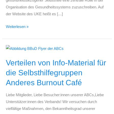
gesundheitsbezogener Selbsthilfe eine zentrale Rolle in der
Organisation des Gesundheitssystems zuzuschreiben. Auf
der Website des UKE heißt es […]
Weiterlesen »
Verteilen
von
Verteilen von Info-Material für
Info-
Material
die Selbsthilfegruppen
für
Anderes Burnout Café
die
Selbsthilfegruppen
Liebe Mitglieder, Liebe Besucher:innen unserer ABCs,Liebe
Anderes
Unterstützer:innen des Verbands! Wir versuchen durch
Burnout
vielfältige Maßnahmen, den Bekanntheitsgrad unserer
Café