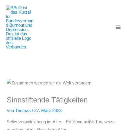
Decrease
Reset
Zum
Increase
font
font
Inhalt
size.
font
size.
springen
size.
Sinnstiftende Tätigkeiten
Von
Thomas
/
27. März 2023
Selbstverwirklichung im Alter – Erfüllung heißt: Tun, wozu
man begabt ist. Gerade im Alter