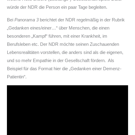
würde der NDR die Person ein paar Tage begleiten.
Bei
Panorama 3
berichtet der NDR regelmäßig in der Rubrik
„Gedanken eines/einer…“ über Menschen, die einen
besonderen „Kampf“ führen, mit einer Krankheit, im
Berufsleben etc. Der NDR möchte seinen Zuschauenden
Lebensrealitäten vorstellen, die anders sind als die eigenen,
und so mehr Empathie in der Gesellschaft fördern. Als
Beispiel für das Format hier die „Gedanken einer Demenz-
Patientin“.