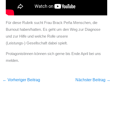
Für diese Rubrik sucht Frau Brack Peña Menschen, die
Burnout haben/hatten. Es geht um den Weg zur Diagnose
und zur Hilfe und welche Rolle unsere
(Leistungs-) Gesellschaft dabei spielt.
Protagonistinnen können sich gerne bis Ende April bei uns
melden.
←
Vorheriger Beitrag
Nächster Beitrag
→