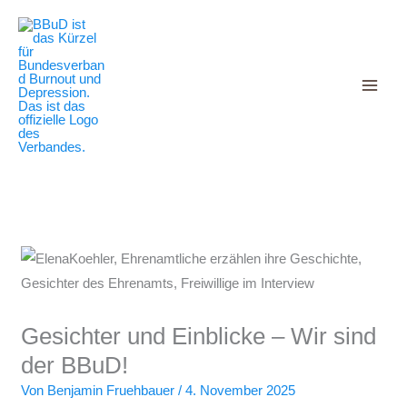
Decrease
Reset
Zum
Increase
font
font
Inhalt
size.
font
size.
springen
size.
Gesichter und Einblicke – Wir sind
der BBuD!
Von
Benjamin Fruehbauer
/
4. November 2025