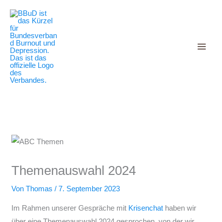
Decrease
Reset
Zum
Increase
font
font
Inhalt
size.
font
size.
springen
size.
Themenauswahl 2024
Von
Thomas
/
7. September 2023
Im Rahmen unserer Gespräche mit
Krisenchat
haben wir
über eine Themenauswahl 2024 gesprochen, von der wir