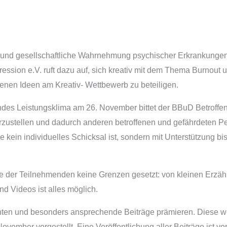
ng und gesellschaftliche Wahrnehmung psychischer Erkrankunge
sion e.V. ruft dazu auf, sich kreativ mit dem Thema Burnout 
enen Ideen am Kreativ- Wettbewerb zu beteiligen.
ndes Leistungsklima am 26. November bittet der BBuD Betroffe
rzustellen und dadurch anderen betroffenen und gefährdeten 
 kein individuelles Schicksal ist, sondern mit Unterstützung bis 
sie der Teilnehmenden keine Grenzen gesetzt: von kleinen Erzäh
d Videos ist alles möglich.
chten und besonders ansprechende Beiträge prämieren. Diese 
vember vorgestellt. Eine Veröffentlichung aller Beiträge ist v