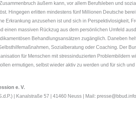
Zusammenbruch äußern kann, vor allem Berufsleben und soziale
t. Hingegen erlitten mindestens fünf Millionen Deutsche bere
e Erkrankung anzusehen ist und sich in Perspektivlosigkeit, Fre
nd einen massiven Rückzug aus dem persönlichen Umfeld ausdrü
medikamentösen Behandlungsansätzen zugänglich. Daneben he
, Selbsthilfemaßnahmen, Sozialberatung oder Coaching. Der B
rganisation für Menschen mit stressinduzierten Problembildern 
wollen ermutigen, selbst wieder aktiv zu werden und für sich un
sion e. V.
.S.d.P.) | Kanalstraße 57 | 41460 Neuss | Mail: presse@bbud.in