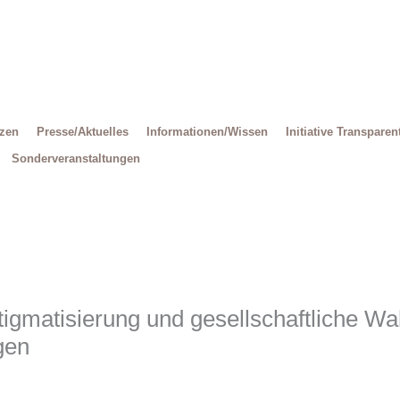
Decrease
Reset
Increase
font
font
size.
font
size.
size.
tzen
Presse/Aktuelles
Informationen/Wissen
Initiative Transparen
Sonderveranstaltungen
stigmatisierung und gesellschaftliche 
gen