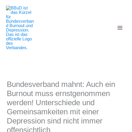
Decrease
Reset
Zum
Increase
font
font
Inhalt
size.
font
size.
springen
size.
Bundesverband mahnt: Auch ein
Burnout muss ernstgenommen
werden! Unterschiede und
Gemeinsamkeiten mit einer
Depression sind nicht immer
offensichtlich