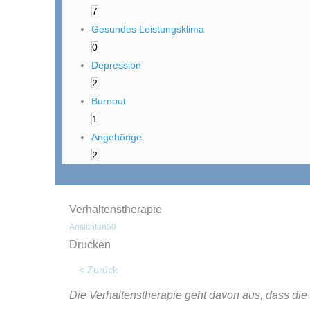
7
Gesundes Leistungsklima
0
Depression
2
Burnout
1
Angehörige
2
Verhaltenstherapie
Ansichten
50
Drucken
< Zurück
Die Verhaltenstherapie geht davon aus, dass die