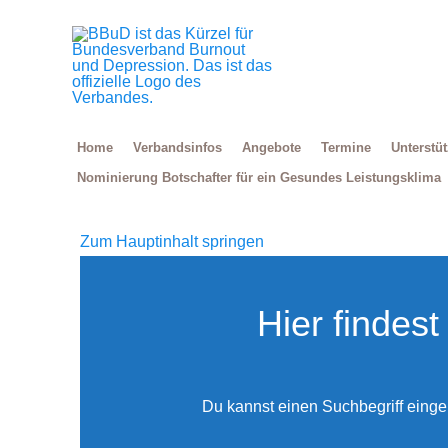
Zum
Inhalt
springen
Home
Verbandsinfos
Angebote
Termine
Unterstü
Nominierung Botschafter für ein Gesundes Leistungsklima
Zum Hauptinhalt springen
Hier findes
Du kannst einen Suchbegriff eing