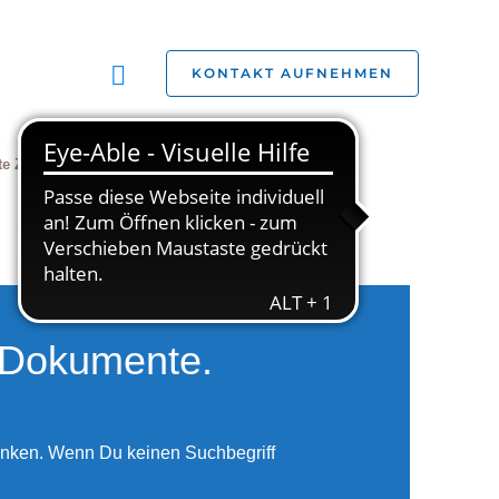
Suchen
KONTAKT AUFNEHMEN
te Zivilgesellschaft
Jobs
Studien
e Dokumente.
änken. Wenn Du keinen Suchbegriff