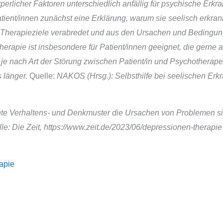
erlicher Faktoren unterschiedlich anfällig für psychische Erkr
tient/innen zunächst eine Erklärung, warum sie seelisch erkrank
 Therapieziele verabredet und aus den Ursachen und Bedingun
apie ist insbesondere für Patient/innen geeignet, die gerne 
e nach Art der Störung zwischen Patient/in und Psychotherapeut
 länger.
Quelle:
NAKOS (Hrsg.): Selbsthilfe bei seelischen Er
ernte Verhaltens- und Denkmuster die Ursachen von Problemen s
: Die Zeit, https://www.zeit.de/2023/06/depressionen-therapie-
apie