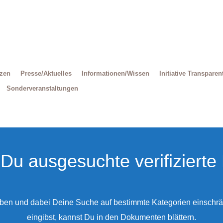
Decrease
Reset
Increase
font
font
size.
font
size.
size.
tzen
Presse/Aktuelles
Informationen/Wissen
Initiative Transparen
Sonderveranstaltungen
t Du ausgesuchte verifiziert
eben und dabei Deine Suche auf bestimmte Kategorien einschr
eingibst, kannst Du in den Dokumenten blättern.