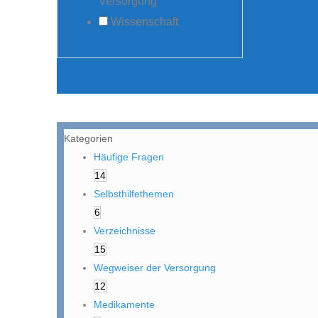
Versorgung
Wissenschaft
Kategorien
Häufige Fragen
14
Selbsthilfethemen
6
Verzeichnisse
15
Wegweiser der Versorgung
12
Medikamente