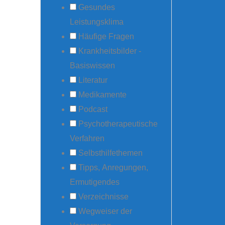
Gesundes
Leistungsklima
Häufige Fragen
Krankheitsbilder -
Basiswissen
Literatur
Medikamente
Podcast
Psychotherapeutische
Verfahren
Selbsthilfethemen
Tipps, Anregungen,
Ermutigendes
Verzeichnisse
Wegweiser der