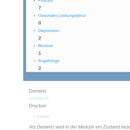
Podcast
7
Gesundes Leistungsklima
0
Depression
2
Burnout
1
Angehörige
2
Demenz
Ansichten
29
Drucken
< Zurück
Als Demenz wird in der Medizin ein Zustand bez