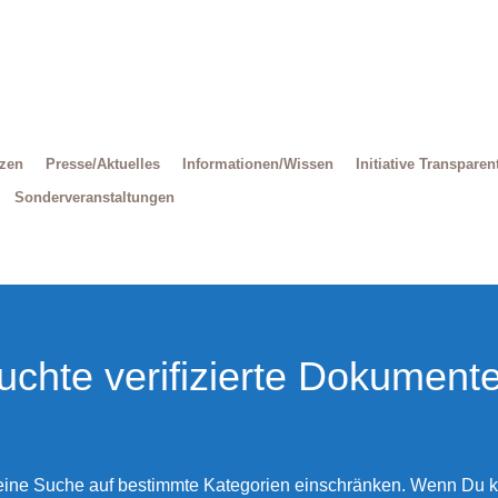
Decrease
Reset
Increase
font
font
size.
font
size.
size.
tzen
Presse/Aktuelles
Informationen/Wissen
Initiative Transparen
Sonderveranstaltungen
uchte verifizierte Dokumente
eine Suche auf bestimmte Kategorien einschränken. Wenn Du k