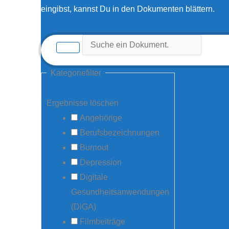
eingibst, kannst Du in den Dokumenten blättern.
Kategoriefilter
Ergebnisse löschen
Angehörige
Berufsbezeichnungen
Burnout
Depression
Digitale
Gesundheitsanwendungen
(DiGA)
Filmbeiträge