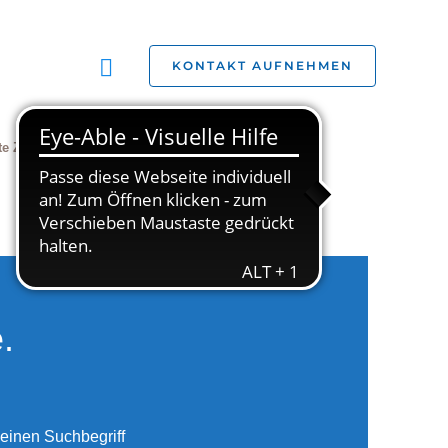
Suchen
KONTAKT AUFNEHMEN
te Zivilgesellschaft
Jobs
Studien
.
einen Suchbegriff