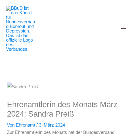
Decrease
Reset
Zum
Increase
font
font
Inhalt
size.
font
size.
springen
size.
Ehrenamtlerin des Monats März
2024: Sandra Preiß
Von
Ehrenamt
/
3. März 2024
Zur Ehrenamtlerin des Monats hat der Bundesverband