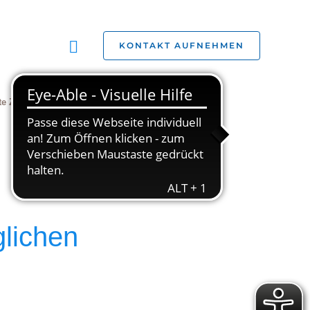
Suchen
KONTAKT AUFNEHMEN
te Zivilgesellschaft
Jobs
Studien
lichen