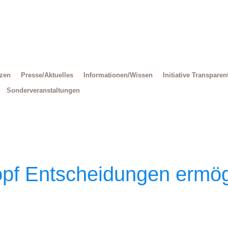
Decrease
Reset
Increase
font
font
size.
font
size.
size.
tzen
Presse/Aktuelles
Informationen/Wissen
Initiative Transparen
Sonderveranstaltungen
pf Entscheidungen ermög