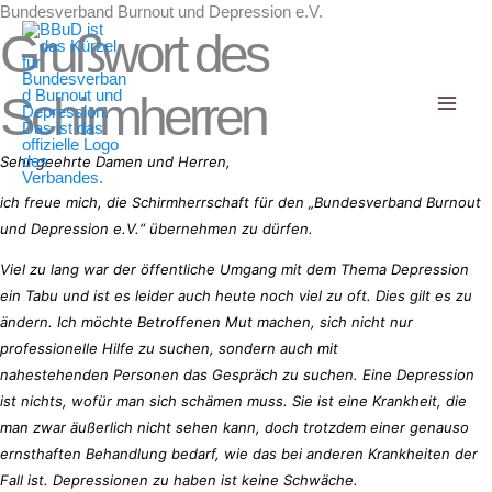
Bundesverband Burnout und Depression e.V.
Decrease
Reset
Zum
Increase
font
Grußwort des
font
Inhalt
size.
font
size.
springen
size.
Schirmherren
Sehr geehrte Damen und Herren, 
ich freue mich, die Schirmherrschaft für den „Bundesverband Burnout 
und Depression e.V.“ übernehmen zu dürfen. 
Viel zu lang war der öffentliche Umgang mit dem Thema Depression 
ein Tabu und ist es leider auch heute noch viel zu oft. Dies gilt es zu 
ändern. Ich möchte Betroffenen Mut machen, sich nicht nur 
professionelle Hilfe zu suchen, sondern auch mit 
nahestehenden Personen das Gespräch zu suchen. Eine Depression 
ist nichts, wofür man sich schämen muss. Sie ist eine Krankheit, die 
man zwar äußerlich nicht sehen kann, doch trotzdem einer genauso 
ernsthaften Behandlung bedarf, wie das bei anderen Krankheiten der 
Fall ist. Depressionen zu haben ist keine Schwäche. 