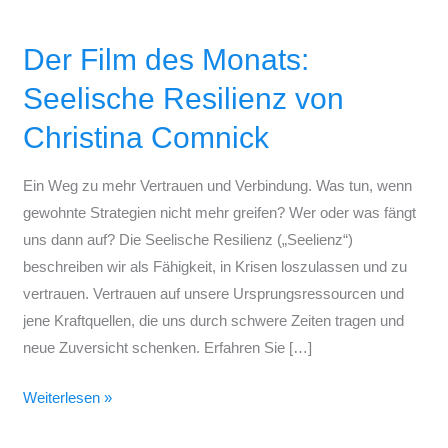
Der
Film
Der Film des Monats:
des
Monats:
Seelische Resilienz von
Seelische
Christina Comnick
Resilienz
von
Ein Weg zu mehr Vertrauen und Verbindung. Was tun, wenn
Christina
gewohnte Strategien nicht mehr greifen? Wer oder was fängt
Comnick
uns dann auf? Die Seelische Resilienz („Seelienz“)
beschreiben wir als Fähigkeit, in Krisen loszulassen und zu
vertrauen. Vertrauen auf unsere Ursprungsressourcen und
jene Kraftquellen, die uns durch schwere Zeiten tragen und
neue Zuversicht schenken. Erfahren Sie […]
Weiterlesen »