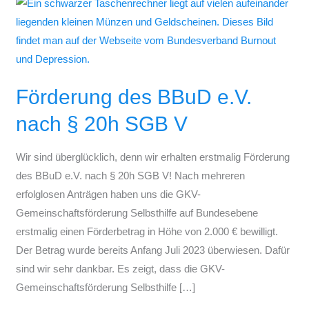
Förderung
des
BBuD
e.V.
nach
Förderung des BBuD e.V.
§
20h
nach § 20h SGB V
SGB
V
Wir sind überglücklich, denn wir erhalten erstmalig Förderung
des BBuD e.V. nach § 20h SGB V! Nach mehreren
erfolglosen Anträgen haben uns die GKV-
Gemeinschaftsförderung Selbsthilfe auf Bundesebene
erstmalig einen Förderbetrag in Höhe von 2.000 € bewilligt.
Der Betrag wurde bereits Anfang Juli 2023 überwiesen. Dafür
sind wir sehr dankbar. Es zeigt, dass die GKV-
Gemeinschaftsförderung Selbsthilfe […]