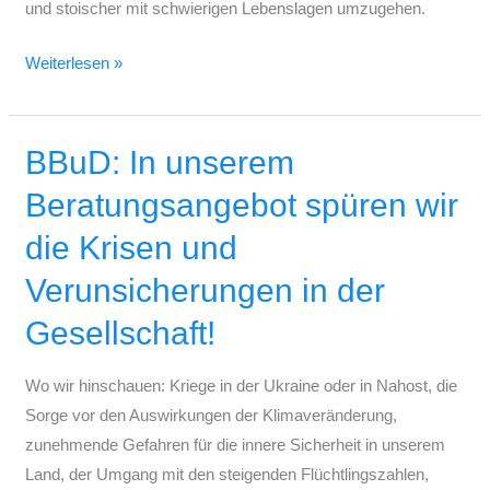
und stoischer mit schwierigen Lebenslagen umzugehen.
Weiterlesen »
BBuD: In unserem
BBuD:
In
Beratungsangebot spüren wir
unserem
die Krisen und
Beratungsangebot
spüren
Verunsicherungen in der
wir
Gesellschaft!
die
Krisen
Wo wir hinschauen: Kriege in der Ukraine oder in Nahost, die
und
Sorge vor den Auswirkungen der Klimaveränderung,
Verunsicherungen
zunehmende Gefahren für die innere Sicherheit in unserem
in
Land, der Umgang mit den steigenden Flüchtlingszahlen,
der