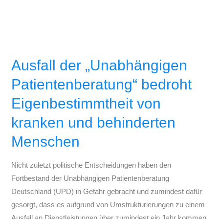
Ausfall
der
Ausfall der „Unabhängigen
„Unabhängigen
Patientenberatung“
Patientenberatung“ bedroht
bedroht
Eigenbestimmtheit von
Eigenbestimmtheit
von
kranken und behinderten
kranken
Menschen
und
behinderten
Nicht zuletzt politische Entscheidungen haben den
Menschen
Fortbestand der Unabhängigen Patientenberatung
Deutschland (UPD) in Gefahr gebracht und zumindest dafür
gesorgt, dass es aufgrund von Umstrukturierungen zu einem
Ausfall an Dienstleistungen über zumindest ein Jahr kommen