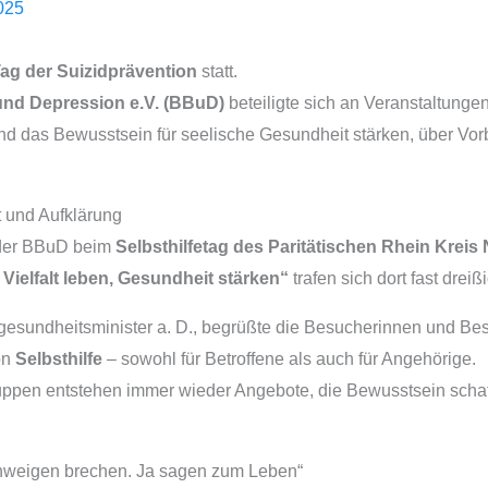
025
ag der Suizidprävention
statt.
nd Depression e.V. (BBuD)
beteiligte sich an Veranstaltunge
and das Bewusstsein für seelische Gesundheit stärken, über V
t und Aufklärung
 der BBuD beim
Selbsthilfetag des Paritätischen Rhein Kreis
e. Vielfalt leben, Gesundheit stärken“
trafen sich dort fast dreiß
gesundheitsminister a. D., begrüßte die Besucherinnen und Bes
on
Selbsthilfe
– sowohl für Betroffene als auch für Angehörige.
pen entstehen immer wieder Angebote, die Bewusstsein schaff
Schweigen brechen. Ja sagen zum Leben“