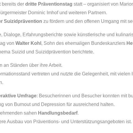
t
bereits der
dritte Präventionstag
statt – organisiert von Mario
Bürgermeister Dominic Imhof und weiteren Partnern.
r Suizidprävention
zu fördern und den offenen Umgang mit see
, Dialoge, Erfahrungsberichte sowie künstlerische und kulinari
rag von
Walter Kohl
, Sohn des ehemaligen Bundeskanzlers
He
ema Suizid und Suizidprävention berichtete.
n an Ständen über ihre Arbeit.
mationsstand vertreten und nutzte die Gelegenheit, mit vielen I
n.
eraktive Umfrage
: Besucherinnen und Besucher konnten mit bu
 von Burnout und Depression für ausreichend halten.
nehmenden sahen
Handlungsbedarf
.
itere Ausbau von Präventions- und Unterstützungsangeboten ist.