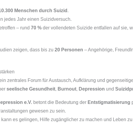
10.300 Menschen durch Suizid
.
 jedes Jahr einen Suizidversuch.
etroffen – rund
70 %
der vollendeten Suizide entfallen auf sie,
tudien zeigen, dass bis zu
20 Personen
– Angehörige, FreundIn
stärken
 ein zentrales Forum für Austausch, Aufklärung und gegenseitig
über
seelische Gesundheit
,
Burnout
,
Depression
und
Suizidp
pression e.V.
betont die Bedeutung der
Entstigmatisierung
p
eranstaltungen gewesen zu sein.
nn es gelingen, Hilfe zugänglicher zu machen und Leben zu r