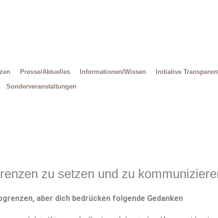
Decrease
Reset
Increase
font
font
size.
font
size.
size.
tzen
Presse/Aktuelles
Informationen/Wissen
Initiative Transparen
Sonderveranstaltungen
renzen zu setzen und zu kommuniziere
bgrenzen, aber dich bedrücken folgende Gedanken