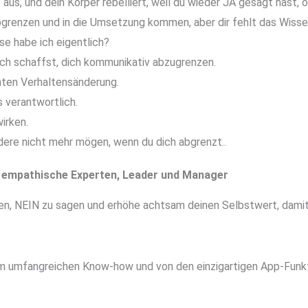
t aus, und dein Körper rebelliert, weil du wieder JA gesagt hast,
renzen und in die Umsetzung kommen, aber dir fehlt das Wissen
se habe ich eigentlich?
lich schaffst, dich kommunikativ abzugrenzen.
ienten Verhaltensänderung.
s verantwortlich.
irken.
dere nicht mehr mögen, wenn du dich abgrenzt..
 empathische Experten, Leader und Manager
n, NEIN zu sagen und erhöhe achtsam deinen Selbstwert, damit
rem umfangreichen Know-how und von den einzigartigen App-Funkt