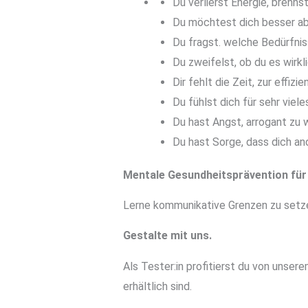
Du verlierst Energie, brenns
Du möchtest dich besser abg
Du fragst. welche Bedürfnis
Du zweifelst, ob du es wirk
Dir fehlt die Zeit, zur effiz
Du fühlst dich für sehr viele
Du hast Angst, arrogant zu w
Du hast Sorge, dass dich an
Mentale Gesundheitsprävention für
Lerne kommunikative Grenzen zu setze
Gestalte mit uns.
Als Tester:in profitierst du von unse
erhältlich sind.