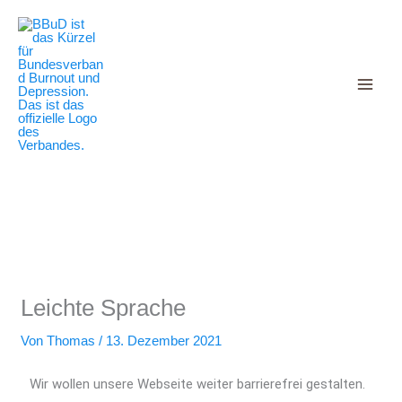
Decrease
Reset
Zum
Increase
font
font
Inhalt
size.
font
size.
springen
size.
Leichte Sprache
Von
Thomas
/
13. Dezember 2021
Wir wollen unsere Webseite weiter barrierefrei gestalten.