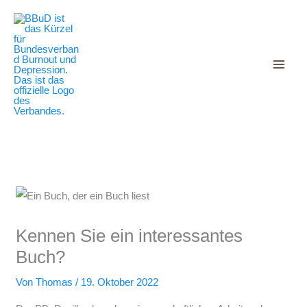
Decrease
Reset
Zum
Increase
font
font
Inhalt
size.
font
size.
springen
size.
Kennen Sie ein interessantes
Buch?
Von
Thomas
/
19. Oktober 2022