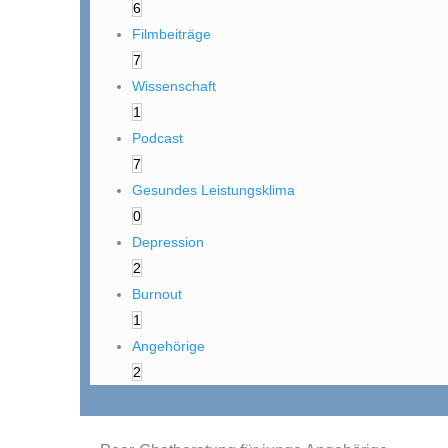
6
Filmbeiträge
7
Wissenschaft
1
Podcast
7
Gesundes Leistungsklima
0
Depression
2
Burnout
1
Angehörige
2