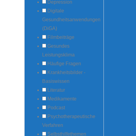
Depression
Digitale
Gesundheitsanwendungen
(DiGA)
Filmbeiträge
Gesundes
Leistungsklima
Häufige Fragen
Krankheitsbilder -
Basiswissen
Literatur
Medikamente
Podcast
Psychotherapeutische
Verfahren
Selbsthilfethemen