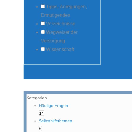
Tipps, Anregungen,
Ermutigendes
Verzeichnisse
Wegweiser der
Versorgung
Wissenschaft
Kategorien
Häufige Fragen
14
Selbsthilfethemen
6