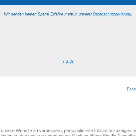
Wir senden keinen Spam! Erfahre mehr in unserer
Datenschutzerklärung
.
A
A
A
For
unsere Website zu verbessern, personalisierte Inhalte anzuzeigen u
mationen zu den von uns verwendeten Cookies öffnen Sie die Einstellu