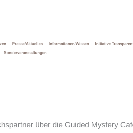
Decrease
Reset
Increase
font
font
size.
font
size.
size.
tzen
Presse/Aktuelles
Informationen/Wissen
Initiative Transparen
Sonderveranstaltungen
hspartner über die Guided Mystery Café