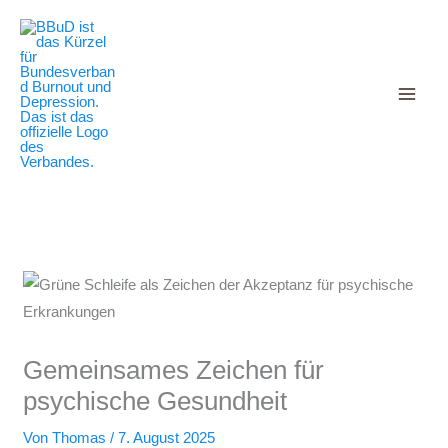
Decrease
Reset
Zum
Increase
font
font
Inhalt
size.
font
size.
springen
size.
Gemeinsames Zeichen für
psychische Gesundheit
Von
Thomas
/
7. August 2025