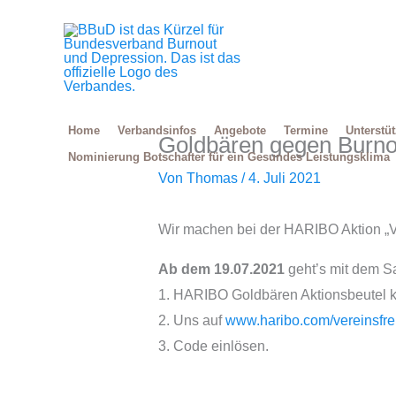
Zum
Inhalt
springen
Home
Verbandsinfos
Angebote
Termine
Unterstü
Goldbären gegen Burno
Nominierung Botschafter für ein Gesundes Leistungsklima
Von
Thomas
/
4. Juli 2021
Wir machen bei der HARIBO Aktion „Ve
Ab dem 19.07.2021
geht’s mit dem S
1. HARIBO Goldbären Aktionsbeutel k
2. Uns auf
www.haribo.com/vereinsfr
3. Code einlösen.