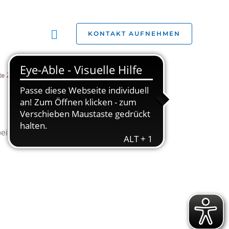
Suchen
KONTAKT AUFNEHMEN
te Zivilgesellschaft
Jobs
Studien
eitragen!