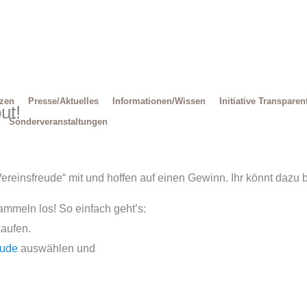
Decrease
Reset
Increase
font
font
size.
font
size.
size.
tzen
Presse/Aktuelles
Informationen/Wissen
Initiative Transparen
ut!
Sonderveranstaltungen
reinsfreude“ mit und hoffen auf einen Gewinn. Ihr könnt dazu b
ammeln los! So einfach geht’s:
aufen.
eude
auswählen und