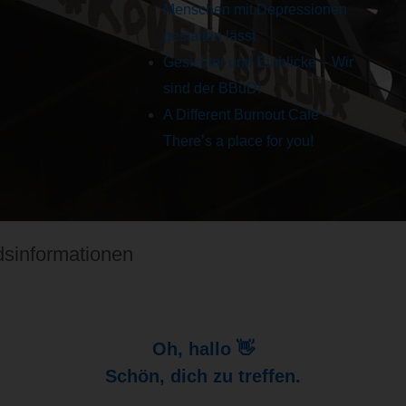
Menschen mit Depressionen
gestalten lässt
Gesichter und Einblicke – Wir
sind der BBuD!
A Different Burnout Café –
There’s a place for you!
dsinformationen
Oh, hallo 👋
Schön, dich zu treffen.