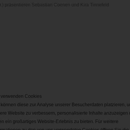
r.) präsentieren Sebastian Coenen und Kira Tinnefeld
 verwenden Cookies
 können diese zur Analyse unserer Besucherdaten platzieren, 
Unsere neuesten Beiträge
ere Website zu verbessern, personalisierte Inhalte anzuzeigen
Gesichter und Einblicke – Wir
en ein großartiges Website-Erlebnis zu bieten. Für weitere
sind der BBuD!
ormationen zu den von uns verwendeten Cookies öffnen Sie die