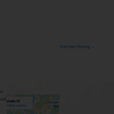
Nächster Beitrag
→
um
 und