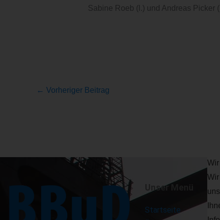
Sabine Roeb (l.) und Andreas Picker (
←
Vorheriger Beitrag
Wir
Wir
Unser Menü
uns
Ihn
Startseite
Inf