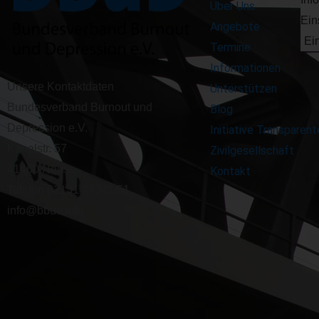
Über Uns
Ein
Angebote
Ei
Termine
Informationen
Unsere Kontaktdaten
Unterstützen
Bundesverband Burnout und
Blog
Depression e.V.
Initiative Transparent
Kanalstr. 57
Zivilgesellschaft
41460 Neuss
Kontakt
Telefon 02131 77341 51
info@bbud.info