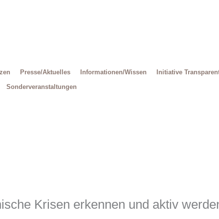
Decrease
Reset
Increase
font
font
size.
font
size.
size.
tzen
Presse/Aktuelles
Informationen/Wissen
Initiative Transparen
Sonderveranstaltungen
ische Krisen erkennen und aktiv werden