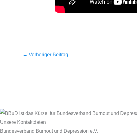
←
Vorheriger Beitrag
Unsere Kontaktdaten
Bundesverband Burnout und Depression e.V.