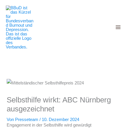
Decrease
Reset
Zum
Increase
font
font
Inhalt
size.
font
size.
springen
size.
Selbsthilfe wirkt: ABC Nürnberg
ausgezeichnet
Von
Presseteam
/
10. Dezember 2024
Engagement in der Selbsthilfe wird gewürdigt