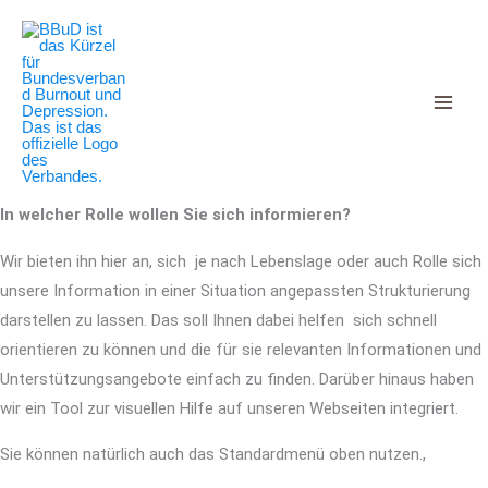
Decrease
Reset
Zum
Increase
font
font
Inhalt
size.
font
size.
springen
size.
In welcher Rolle wollen Sie sich informieren?
Wir bieten ihn hier an, sich je nach Lebenslage oder auch Rolle sich
unsere Information in einer Situation angepassten Strukturierung
darstellen zu lassen. Das soll Ihnen dabei helfen sich schnell
orientieren zu können und die für sie relevanten Informationen und
Unterstützungsangebote einfach zu finden. Darüber hinaus haben
wir ein Tool zur visuellen Hilfe auf unseren Webseiten integriert.
Sie können natürlich auch das Standardmenü oben nutzen.,