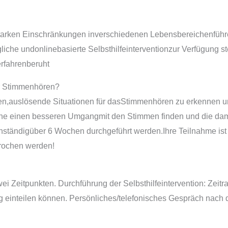
arken Einschränkungen inverschiedenen Lebensbereichenführe
gliche undonlinebasierte Selbsthilfeinterventionzur Verfügung 
rfahrenberuht
ür Stimmenhören?
fen,auslösende Situationen für dasStimmenhören zu erkennen un
ene einen besseren Umgangmit den Stimmen finden und die da
nständigüber 6 Wochen durchgeführt werden.Ihre Teilnahme ist 
brochen werden!
ei Zeitpunkten. Durchführung der Selbsthilfeintervention: Zei
g einteilen können. Persönliches/telefonisches Gespräch nach d