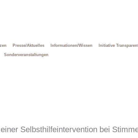
Decrease
Reset
Increase
font
font
size.
font
size.
size.
tzen
Presse/Aktuelles
Informationen/Wissen
Initiative Transparen
Sonderveranstaltungen
einer Selbsthilfeintervention bei Stimm