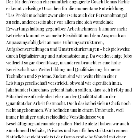
Der für den Verein ehrenamtlich engagierte Coach Dennis Riehle
erkennt vielseitige Ursachen für die momentane Entwicklung:
"Das Problem scheint zwar einerseits auch der Personalmangel
zu sein, andererseits aber vor allem eine sich wandelnde
Erwartungshaltung gegenüber Arbeitnehmern. In immer mehr
Betrieben kommt es zu mehr Flexibilität und dem Anspruch an
Anpassungsfähigkeit an neue Führungsstrukturen,
Aufgabenverteilungen und Umstrukturierungen - beispielsweise
durch Digitalisierung und Automatisierung. Da werden einige Jobs
vielleicht sogar überflüssig, in anderen braucht es eine hohe
Bereitschaft zur Weiterbildung und Qualifizierung für neue
Techniken und Systeme. Zudem sind wir weiterhin in einer
Leistungsgesellschaft verstrickt, obwohl wir eigentlich im 21.
Jahrhundert durchaus gelernt haben sollten, dass sich Erfolg und
Mitarbeiterzufriedenheit eher an der Qualität statt an der
Quantität der Arbeit festmacht. Doch das ist bei vielen Chefs noch
nicht angekommen. Wir befinden uns in einem Umbruch, weil
immer häufiger unterschiedliche Verständnisse von
Beschäftigung aufeinanderprallen. Nicht zuletzt haben wir auch
zunehmend Defizite, Privates und Berufliches strikt zu trennen.
Natürlich ist nicht zuletzt der Demografische Wandel mit einer