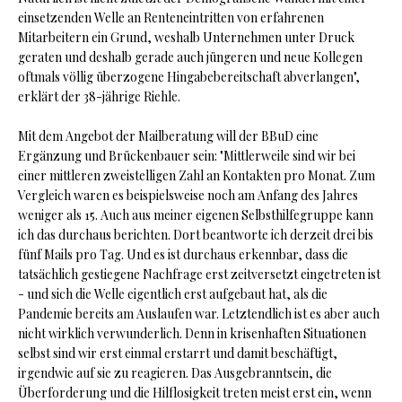
einsetzenden Welle an Renteneintritten von erfahrenen
Mitarbeitern ein Grund, weshalb Unternehmen unter Druck
geraten und deshalb gerade auch jüngeren und neue Kollegen
oftmals völlig überzogene Hingabebereitschaft abverlangen",
erklärt der 38-jährige Riehle.
Mit dem Angebot der Mailberatung will der BBuD eine
Ergänzung und Brückenbauer sein: "Mittlerweile sind wir bei
einer mittleren zweistelligen Zahl an Kontakten pro Monat. Zum
Vergleich waren es beispielsweise noch am Anfang des Jahres
weniger als 15. Auch aus meiner eigenen Selbsthilfegruppe kann
ich das durchaus berichten. Dort beantworte ich derzeit drei bis
fünf Mails pro Tag. Und es ist durchaus erkennbar, dass die
tatsächlich gestiegene Nachfrage erst zeitversetzt eingetreten ist
- und sich die Welle eigentlich erst aufgebaut hat, als die
Pandemie bereits am Auslaufen war. Letztendlich ist es aber auch
nicht wirklich verwunderlich. Denn in krisenhaften Situationen
selbst sind wir erst einmal erstarrt und damit beschäftigt,
irgendwie auf sie zu reagieren. Das Ausgebranntsein, die
Überforderung und die Hilflosigkeit treten meist erst ein, wenn