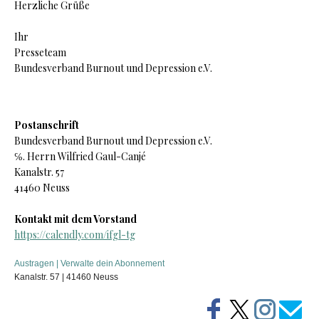
Herzliche Grüße
Ihr
Presseteam
B
undesverband Burnout und Depression e.V.
Postanschrift
B
undesverband Burnout und Depression e.V.
℅. Herrn Wilfried Gaul-Canjé
Kanalstr. 57
41460 Neuss
Kontakt mit dem Vorstand
https://calendly.com/ifgl-tg
Austragen
|
Verwalte dein Abonnement
Kanalstr. 57 | 41460 Neuss