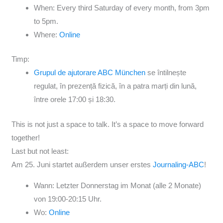
When: Every third Saturday of every month, from 3pm
to 5pm.
Where:
Online
Timp:
Grupul de ajutorare ABC München
se întilnește
regulat, în prezență fizică, în a patra marți din lună,
între orele 17:00 și 18:30.
This is not just a space to talk. It’s a space to move forward
together!
Last but not least:
Am 25. Juni startet außerdem unser erstes
Journaling-ABC
!
Wann: Letzter Donnerstag im Monat (alle 2 Monate)
von 19:00-20:15 Uhr.
Wo:
Online