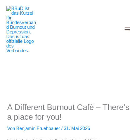
Decrease
Reset
Zum
Increase
font
font
Inhalt
size.
font
size.
springen
size.
A Different Burnout Café – There’s
a place for you!
Von
Benjamin Fruehbauer
/
31. Mai 2026