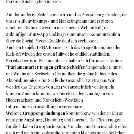
Personalsuche gehen müssen.
Auf der anderen Seite haben wir rund 20 Menschen gefunden, die
unser Außenwirkungs- und Marketingteam unterstützen
möchten. Dadurch werden unser neuer Webauftritt, die
zukünftige BBuD-App und insgesamt unsere Kommunikation
über die Social-Media-Kanäle deutlich verbessert.
Auch im Projekt LENA formiert sich das Projektteam, und der
Kick-off wird in der ersten Juliwoche endlich stattfinden.
Bereits über 600 Parlamentarier haben sich für unsere Aktion
"Parlamentarier tragen grüne Schleifen"
angemeldet, um in
der Woche der Seelischen Gesundheit die grüne Schleife des
Aktionsbündnisses für Seelische Gesundheit zu tragen. Wir
werden das Ergebnis von 2024 voraussichtlich verdoppeln
können. Zudem konnten wir bereits in den Landtagen von
Niedersachsen und Nordrhein-Westfalen
Informationsveranstaltungen vereinbaren.
Weitere Gruppengründungen
konnten bzw. werden in Kürze
erfolgen: Augsburg, Hamburg und Lörrach. Die Förderungen
für die lokalen Gruppen in Köln, München und Darmstadt treffen
nach und nach ein, sodass die geplanten Mailings an die örtlichen